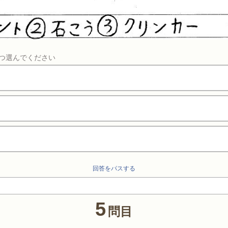
つ選んでください
回答をパスする
5
問目