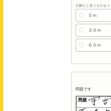
正解だと思うものを１
５ｍ
３０ｍ
６０ｍ
問題です