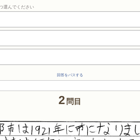
つ選んでください
回答をパスする
2
問目