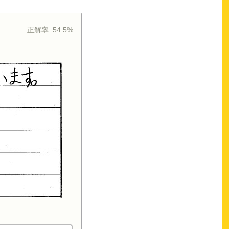
正解率:
54.5%