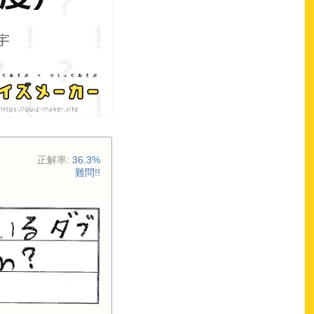
正解率:
36.3%
難問!!