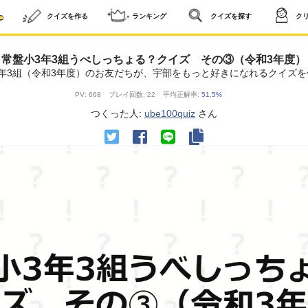
クイズを作る
ランキング
クイズを探す
ク
常盤小3年3組うべしっちょる？クイズ その③（令和3年度）
年3組（令和3年度）のお友だちが、宇部をもっと好きになれるクイズ
PV: 668
プレイ回数: 22
平均正解率:
51.5%
つくった人:
ube100quiz
さん