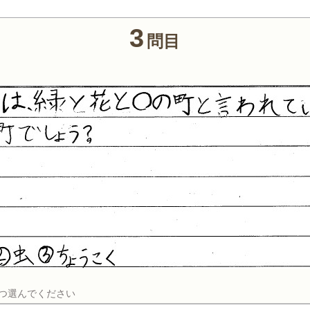
3
問目
つ選んでください