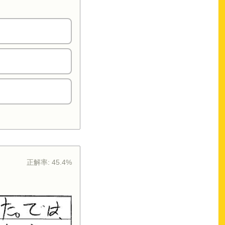
正解率:
45.4%